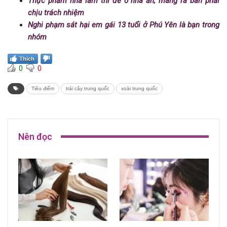
Thực phẩm nhà làm thì để ở nhà ăn, mang ra bán phải
chịu trách nhiệm
Nghi phạm sát hại em gái 13 tuổi ở Phú Yên là bạn trong
nhóm
Thích
0
0
Tiêu điểm
trái cây trung quốc
xoài trung quốc
Nên đọc