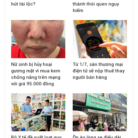
hút tài lộc?
thành thói quen nguy
hiểm
Nữ sinh bị hủy hoại
Từ 1/7, sàn thương mại
gương mặt vì mua kem
điện tử sẽ nộp thuế thay
chống nắng trên mạng
người bán hàng
với giá 95.000 đồng
Bộ Y tế đề xuất loạt quy
Ồn ào lòng se điếu dài