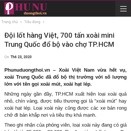
Trang chủ
Tiêu dùng
Đội lốt hàng Việt, 700 tấn xoài mini
Trung Quốc đổ bộ vào chợ TP.HCM
On
Th6 23, 2020
Phunuduongthoi.vn – Xoài Việt Nam vừa hết vụ,
xoài Trung Quốc đã đổ bộ thị trường với số lượng
lớn với tên gọi xoài mút, xoài hạt lép.
Những ngày gần đây, TP.HCM xuất hiện loại xoài quả
nhỏ, chín vàng, được tiểu thương gọi là “xoài mút” hay
xoài hạt lép. Loại xoài này cũng được các xe bán rong
chở đi bán khắp nơi và tiêu thụ khá mạnh.
Theo ghi nhận của phóng viên, loại xoài này đang có giá