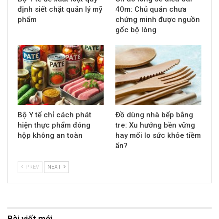
định siết chặt quản lý mỹ
40m: Chủ quán chưa
phẩm
chứng minh được nguồn
gốc bộ lòng
Bộ Y tế chỉ cách phát
Đồ dùng nhà bếp bằng
hiện thực phẩm đóng
tre: Xu hướng bền vững
hộp không an toàn
hay mối lo sức khỏe tiềm
ẩn?
PREV
NEXT
Bài viết mới