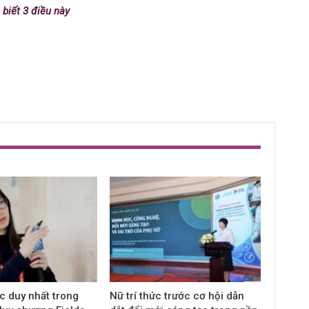
biết 3 điều này
c duy nhất trong
Nữ trí thức trước cơ hội dẫn