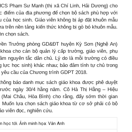
HCS Phạm Sư Mạnh (thị xã Chí Linh, Hải Dương) cho
ặc điểm của địa phương để chọn bộ sách phù hợp với
thu của học sinh. Giáo viên không bị áp đặt khuôn mẫu
a trên nền tảng kiến thức không bị gò bó khuôn mẫu.
yền chọn sách.
uyền Trưởng phòng GD&ĐT huyện Kỳ Sơn (Nghệ An)
khoa cho cán bộ quản lý cấp trường, giáo viên, phụ
ảm nguyên tắc dân chủ. Lý do là mỗi trường có điều
ng lực học sinh) khác nhau; bảo đảm tính tự chủ trong
o yêu cầu của Chương trình GDPT 2018.
 thông báo danh mục sách giáo khoa được phê duyệt
 trước ngày 30/4 hằng năm. Cô Hà Thị Hằng – Hiệu
(Mai Châu, Hòa Bình) cho rằng, đẩy sớm thời gian
. Muốn lựa chọn sách giáo khoa từ cơ sở phải có bộ
iáo viên đọc, nghiên cứu.