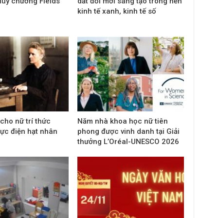
uy chương Fields
dắt đổi mới sáng tạo trong nền
kinh tế xanh, kinh tế số
cho nữ trí thức
Năm nhà khoa học nữ tiên
vực điện hạt nhân
phong được vinh danh tại Giải
thưởng L’Oréal-UNESCO 2026