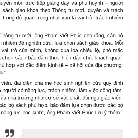
huyên môn trực tiếp giảng dạy và phụ huynh – người
 sách giáo khoa theo Thông tư mới, quyền và trách
 trong đó quan trọng nhất vẫn là vai trò, trách nhiệm
 Thông tư mới, ông Phạm Viết Phúc cho rằng, cán bộ
ách nhiệm để nghiên cứu, lựa chọn sách giáo khoa. Mỗi
 vai trò của mình, không qua loa chiếu lệ, phó mặc
ựa chọn sách bảo đảm thực hiện dân chủ, khách quan,
Phù hợp với đặc điểm kinh tế – xã hội của địa phương;
dục.
viên, đại diện cha mẹ học sinh nghiên cứu quy định
à người có năng lực, trách nhiệm, làm việc công tâm,
của nhà trường như cơ sở vật chất, đội ngũ giáo viên,
 các bộ sách phù hợp, bảo đảm lựa chọn được các bộ
 năng lực học sinh”, ông Phạm Viết Phúc lưu ý thêm.