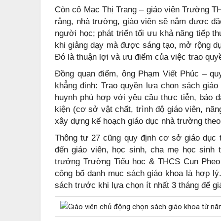
Còn cô Mạc Thị Trang – giáo viên Trường T
rằng, nhà trường, giáo viên sẽ nắm được đ
người học; phát triển tối ưu khả năng tiếp 
khi giảng dạy mà được sáng tạo, mở rộng dự
Đó là thuận lợi và ưu điểm của việc trao qu
Đồng quan điểm, ông Phạm Viết Phúc – q
khẳng định: Trao quyền lựa chọn sách giáo 
huynh phù hợp với yêu cầu thực tiễn, bảo đ
kiện (cơ sở vật chất, trình độ giáo viên, nă
xây dựng kế hoạch giáo dục nhà trường the
Thông tư 27 cũng quy định cơ sở giáo dục
đến giáo viên, học sinh, cha mẹ học sinh
trưởng Trường Tiểu học & THCS Cun Pheo 
công bố danh mục sách giáo khoa là hợp lý
sách trước khi lựa chọn ít nhất 3 tháng để g