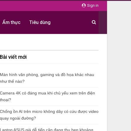
Sign in
Ẩm thực
Tiêu dùng
Bài viết mới
Màn hình văn phòng, gaming và đồ họa khác nhau
như thế nào?
Camera 4K có đáng mua khi chủ yếu xem trên điện
thoại?
Chống ồn AI trên micro không dây có cứu được video
quay ngoài đường?
Laptop ASUS giá dễ tiếp cận đang thu hẹp khoảng