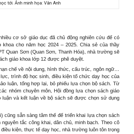
học tới. Ảnh minh họa: Vân Anh
hiều cơ sở giáo dục đã chủ động nghiên cứu để có
áo khoa cho năm học 2024 – 2025. Chia sẻ của thầy
PT Quan Sơn (Quan Sơn, Thanh Hóa), nhà trường sẽ
ch giáo khoa lớp 12 được phê duyệt.
hạn chế về nội dung, hình thức, cấu trúc, ngôn ngữ…
lực, trình độ học sinh, điều kiện tổ chức dạy học của
o luận, tổng hợp lại, bỏ phiếu lựa chọn bộ sách. Từ
 các nhóm chuyên môn, Hội đồng lựa chọn sách giáo
o luận và kết luận về bộ sách sẽ được chọn sử dụng
cũng sẵn sàng tâm thế để triển khai lựa chọn sách
 nguyên tắc công khai, dân chủ, minh bạch. Theo cô
iều kiện, thực tế dạy học, nhà trường luôn tôn trọng