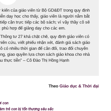
 ý kiến của giáo viên từ Bộ GD&ĐT trong quy định
iễn dạy học cho thấy, giáo viên là người nắm bắt
 tiếp cận trực tiếp các bộ sách; vì vậy thầy cô sẽ
c phù hợp để giảng dạy cho các em.
 Thông tư 27 khá chặt chẽ, quy định giáo viên có
hiên cứu, viết phiếu nhận xét, đánh giá sách giáo
ô có nhiều thời gian để cân đối, trao đổi chuyên
ng, giao quyền lựa chọn sách giáo khoa cho nhà
ầu thực tiễn” – Cô Đào Thị Hồng Hạnh
Theo
Giáo dục & Thời đại
i con
làm trẻ con bị tổn thương sâu sắc