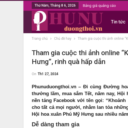
Thứ Năm, Tháng 8 6, 2026
Bảng giá quảng cáo
Tin tức
Trang chủ
Chủ đề hay
Tham gia cuộc thi ảnh online “
Tham gia cuộc thi ảnh online 
Hưng”, rinh quà hấp dẫn
On
Th1 27, 2024
Phunuduongthoi.vn – Đi cùng Đường ho
thưởng lãm, mua sắm Tết, năm nay, Hội 
nền tảng Facebook với tên gọi: “Khoảnh
cho tất cả mọi người, nhằm lan tỏa nhữn
Hội hoa xuân Phú Mỹ Hưng sau nhiều năm
Dễ dàng tham gia