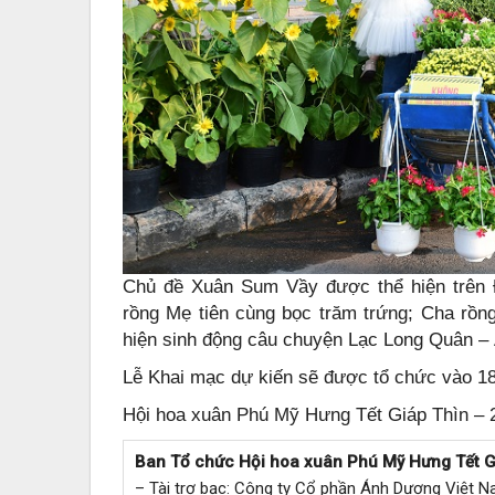
Chủ đề Xuân Sum Vầy được thể hiện trên
rồng Mẹ tiên cùng bọc trăm trứng; Cha rồn
hiện sinh động câu chuyện Lạc Long Quân – 
Lễ Khai mạc dự kiến sẽ được tổ chức vào 18
Hội hoa xuân Phú Mỹ Hưng Tết Giáp Thìn – 
Ban Tổ chức Hội hoa xuân Phú Mỹ Hưng Tết Giá
– Tài trợ bạc: Công ty Cổ phần Ánh Dương Việt N