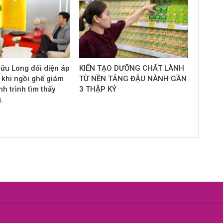
ữu Long đối diện áp
KIẾN TẠO DƯỠNG CHẤT LÀNH
 khi ngồi ghế giám
TỪ NỀN TẢNG ĐẬU NÀNH GẦN
h trình tìm thấy
3 THẬP KỶ
.