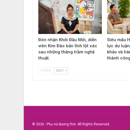
Đón nhận Khởi Đầu Mới, diễn
Siêu mẫu H
viên Kim Đào bản lĩnh lột xác
lực dư luận
sau những thăng trầm nghệ
khảo và hàn
thuật.
thành công
PREV
NEXT
© 2026 - Phụ nữ đương thời. All Rights Reserved.