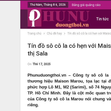
Thứ Năm, Tháng 8 6, 2026
Bảng giá quảng cáo
Tin tức
Trang chủ
Chủ đề hay
Tín đồ sô cô la có hẹn với Mais
Tín đồ sô cô la có hẹn với Mai
thị Sala
On
Th6 17, 2025
Phunuduongthoi.vn – Công ty sô cô la
thương hiệu Maison Marou, tọa lạc tại 
phức hợp Lô M1, M2 (Sarimi), số 74 Ngu
TP. Hồ Chí Minh. Đây là cột mốc quan t
của Công ty sô cô la Marou nói chung v
riêng.