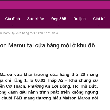
Gia đình
Sức khỏe
Đẹp 365
Du lịch
Giải trí
on Marou tại cửa hàng mới ở khu đô thị Sala
son Marou tại cửa hàng mới ở khu đô
 Marou vừa khai trương cửa hàng thứ 20 mang
địa chỉ Tầng 1, lô 00.02 Tháp A2 – Khu chung cư
yễn Cơ Thạch, Phường An Lợi Đông, TP. Thủ Đức,
rọng đánh dấu hành trình phát triển không ngừng
à chuỗi F&B mang thương hiệu Maison Marou nói