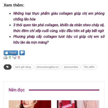
Xem thêm:
Những loại thực phẩm giàu collagen giúp chị em phòng
chống lão hóa
3 thói quen tàn phá collagen, khiến da nhăn nheo chảy xệ,
thức đêm chỉ xếp cuối cùng, việc đầu tiên sẽ gây bất ngờ
Phương pháp cấy collagen tươi liệu có giúp chị em sở
hữu làn da mịn màng?
Thích
0
0
cách giữ dáng
phunuduongthoi.vn
phunuonline
Tiêu điểm
Nên đọc