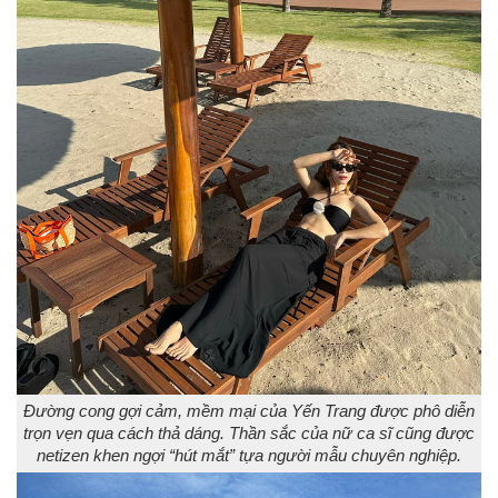
Đường cong gợi cảm, mềm mại của Yến Trang được phô diễn
trọn vẹn qua cách thả dáng. Thần sắc của nữ ca sĩ cũng được
netizen khen ngợi “hút mắt” tựa người mẫu chuyên nghiệp.