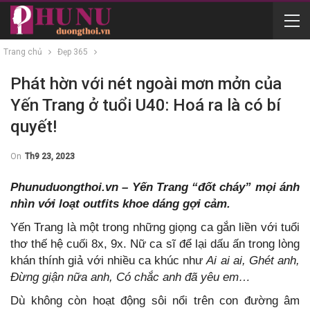
Trang chủ
Đẹp 365
Phát hờn với nét ngoài mơn mởn của
Yến Trang ở tuổi U40: Hoá ra là có bí
quyết!
On
Th9 23, 2023
Phunuduongthoi.vn – Yến Trang “đốt cháy” mọi ánh
nhìn với loạt outfits khoe dáng gợi cảm.
Yến Trang là một trong những giọng ca gắn liền với tuổi
thơ thế hệ cuối 8x, 9x. Nữ ca sĩ để lại dấu ấn trong lòng
khán thính giả với nhiều ca khúc như
Ai ai ai, Ghét anh,
Đừng giận nữa anh, Có chắc anh đã yêu em…
Dù không còn hoạt động sôi nổi trên con đường âm