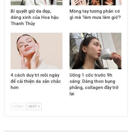
Bí quyết giữ da đẹp,
Móng tay tương phản có
dáng xinh của Hoa hậu
gì mà ‘làm mưa làm gió’?
Thanh Thủy
4 cách duy trì mỗi ngày
Uống 1 cốc trước 9h
để cải thiện da săn chắc
sáng: Dáng thon bụng
hơn
phẳng, collagen đầy trở
lại
PREV
NEXT