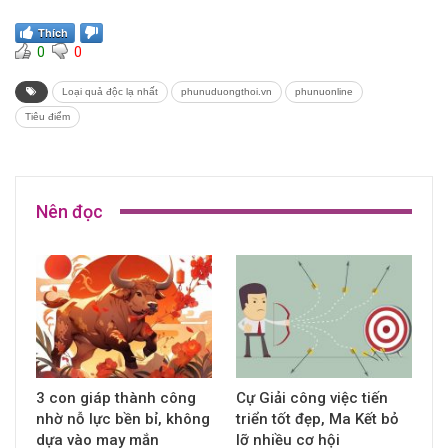
Thích
0
0
Loại quả độc lạ nhất
phunuduongthoi.vn
phunuonline
Tiêu điểm
Nên đọc
3 con giáp thành công
Cự Giải công việc tiến
nhờ nỗ lực bền bỉ, không
triển tốt đẹp, Ma Kết bỏ
dựa vào may mắn
lỡ nhiều cơ hội