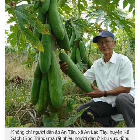
Không chỉ người dân ấp An Tấn, xã An Lạc Tây, huyện Kế
Sách (Sóc Trăng) mà rất nhiều người dân ở khu vực đồng