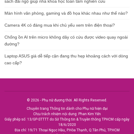
sách đãi ngộ giúp nhà khoa học toàn tâm nghiên cứu
Màn hình văn phòng, gaming và đồ họa khác nhau như thế nào?
Camera 4K có đáng mua khi chủ yếu xem trên điện thoại?
Chống ồn AI trên micro không dây có cứu được video quay ngoài
đường?
Laptop ASUS giá dễ tiếp cận đang thu hẹp khoảng cách với dòng
cao cấp?
© 2026 - Phụ nữ đương thời. All Rights Reserved.
Chuyên trang Thông tin dành cho Phụ nữ hiện đại
Chịu trách nhiệm nội dung: Phan Kim Yến
Giấy phép số: 13/GP-STTTT do Sở Thông tin & Truyền thông TPHCM cấp ngày
18/6/2020
Địa chỉ: 19/71 Thoại Ngọc Hầu, P.Hòa Thạnh, Q.Tân Phú, TP.HCM