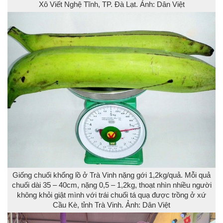
Xô Viết Nghệ Tĩnh, TP. Đà Lạt. Ảnh: Dân Việt
Giống chuối khổng lồ ở Trà Vinh nặng gới 1,2kg/quả. Mỗi quả
chuối dài 35 – 40cm, nặng 0,5 – 1,2kg, thoạt nhìn nhiều người
không khỏi giật mình với trái chuối tá quạ được trồng ở xứ
Cầu Kè, tỉnh Trà Vinh. Ảnh: Dân Việt