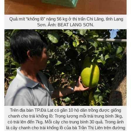
Quả mít “khổng lồ” nặng 56 kg ở thị trấn Chi Lăng, tỉnh Lạng
Sơn. Ảnh: BEAT LẠNG SƠN.
Trên địa bàn TP.Đà Lạt có gần 10 hộ dân trồng được giống
chanh cho trái khổng lồ: Trọng lượng mỗi trái trung bình 3kg,
có trái lên đến 7kg. Mỗi cây cho trung bình 30 quả. Trong ảnh
là cây chanh cho trái khổng lồ của bà Trần Thị Liên trên đường