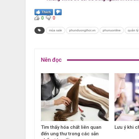
Thích
0
0
mùa sale
phunduongthoi.vn
phunuonline
quản lý
Nên đọc
Tìm thấy hóa chất liên quan
Lưu ý khi 
đến ung thư trong các sản