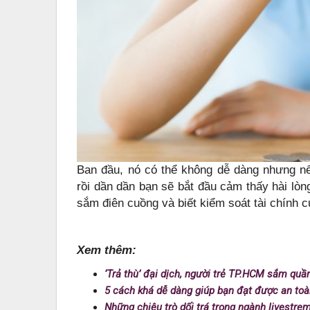
Ban đầu, nó có thể không dễ dàng nhưng n
rồi dần dần bạn sẽ bắt đầu cảm thấy hài lòn
sắm điên cuồng và biết kiểm soát tài chính 
Xem thêm:
‘Trả thù’ đại dịch, người trẻ TP.HCM sắm quầ
5 cách khá dễ dàng giúp bạn đạt được an toà
Những chiêu trò dối trá trong ngành livestr