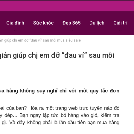
Gia đình
Sức khỏe
Đẹp 365
Du lịch
Giải trí
ản giúp chị em đỡ “đau ví” sau mỗi mùa siêu sale
giản giúp chị em đỡ “đau ví” sau mỗi
a hàng không suy nghĩ chỉ với một quy tắc đơn
oại của bạn? Hóa ra một trang web trực tuyến nào đó
ày dép… Bạn ngay lập tức bỏ hàng vào giỏ, kiểm tra
gì. Và đây không phải là lần đầu tiên bạn mua hàng