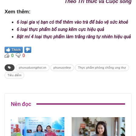
Theo Tri thức và Cuộc sống
Xem thêm:
6 loại gia vị bạn có thể thêm vào trà để bảo vệ sức khoẻ
6 loại thực phẩm bổ sung kẽm cực hiệu quả
Bật mí 4 loại thực phẩm làm trắng răng tự nhiên hiệu quả
Thích
0
0
phunuduongthoi.vn
phunuonline
Thực phẩm phòng chống ung thư
Tiêu điểm
Nên đọc