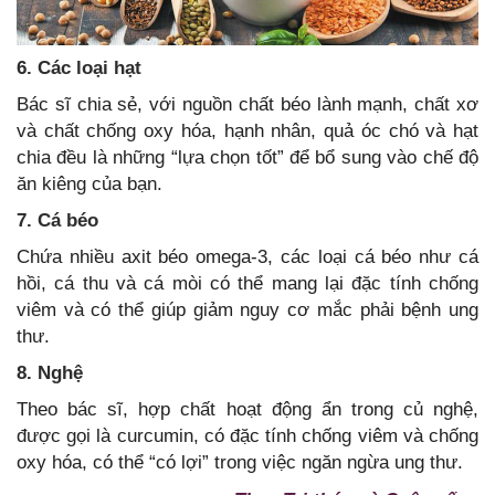
6. Các loại hạt
Bác sĩ chia sẻ, với nguồn chất béo lành mạnh, chất xơ
và chất chống oxy hóa, hạnh nhân, quả óc chó và hạt
chia đều là những “lựa chọn tốt” để bổ sung vào chế độ
ăn kiêng của bạn.
7. Cá béo
Chứa nhiều axit béo omega-3, các loại cá béo như cá
hồi, cá thu và cá mòi có thể mang lại đặc tính chống
viêm và có thể giúp giảm nguy cơ mắc phải bệnh ung
thư.
8. Nghệ
Theo bác sĩ, hợp chất hoạt động ẩn trong củ nghệ,
được gọi là curcumin, có đặc tính chống viêm và chống
oxy hóa, có thể “có lợi” trong việc ngăn ngừa ung thư.