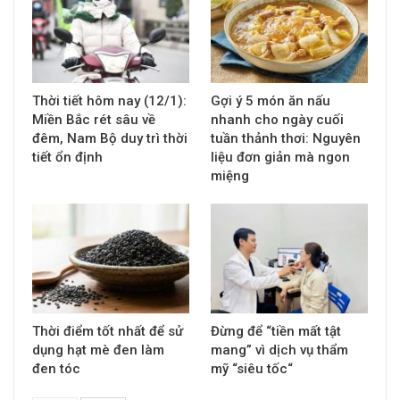
Thời tiết hôm nay (12/1):
Gợi ý 5 món ăn nấu
Miền Bắc rét sâu về
nhanh cho ngày cuối
đêm, Nam Bộ duy trì thời
tuần thảnh thơi: Nguyên
tiết ổn định
liệu đơn giản mà ngon
miệng
Thời điểm tốt nhất để sử
Đừng để “tiền mất tật
dụng hạt mè đen làm
mang” vì dịch vụ thẩm
đen tóc
mỹ “siêu tốc“