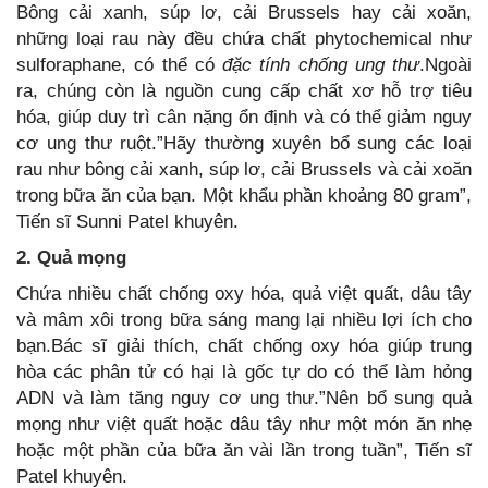
Bông cải xanh, súp lơ, cải Brussels hay cải xoăn,
những loại rau này đều chứa chất phytochemical như
sulforaphane, có thể có
đặc tính chống ung thư
.Ngoài
ra, chúng còn là nguồn cung cấp chất xơ hỗ trợ tiêu
hóa, giúp duy trì cân nặng ổn định và có thể giảm nguy
cơ ung thư ruột.”Hãy thường xuyên bổ sung các loại
rau như bông cải xanh, súp lơ, cải Brussels và cải xoăn
trong bữa ăn của bạn. Một khẩu phần khoảng 80 gram”,
Tiến sĩ Sunni Patel khuyên.
2. Quả mọng
Chứa nhiều chất chống oxy hóa, quả việt quất, dâu tây
và mâm xôi trong bữa sáng mang lại nhiều lợi ích cho
bạn.Bác sĩ giải thích, chất chống oxy hóa giúp trung
hòa các phân tử có hại là gốc tự do có thể làm hỏng
ADN và làm tăng nguy cơ ung thư.”Nên bổ sung quả
mọng như việt quất hoặc dâu tây như một món ăn nhẹ
hoặc một phần của bữa ăn vài lần trong tuần”, Tiến sĩ
Patel khuyên.