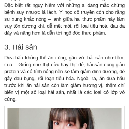
Đặc biệt rất nguy hiểm với những ai đang mắc chứng
bệnh suy nhược lá lách. Y học cổ truyền còn cho rằng
sự xung khắc nóng – lạnh giữa hai thực phẩm này làm
suy tổn dương khí, dễ mệt mỏi, rối loại tiêu hoá, đau dạ
dày và nặng hơn là dẫn tới ngộ độc thực phẩm.
3. Hải sản
Dưa hấu không thể ăn cùng, gần với hải sản như tôm,
cua… Giống như thịt cừu hay thịt dê, hải sản cũng giàu
protein và có tính nóng nên sẽ làm giảm dinh dưỡng, dễ
gây đau bụng, rối loạn tiêu hóa. Ngoài ra, ăn dưa hấu
trước khi ăn hải sản còn làm giảm hương vị, thậm chí
biến vị một số loại hải sản, nhất là các loại có lớp vỏ
cứng.