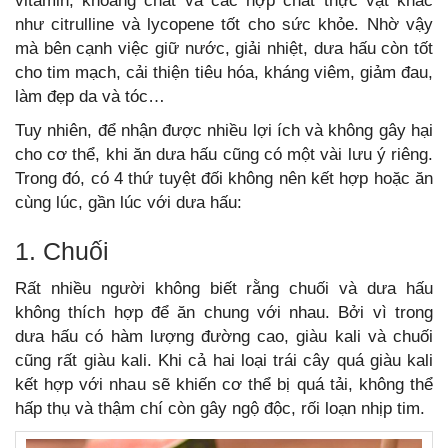
vitamin, khoáng chất và các hợp chất thực vật khác
như citrulline và lycopene tốt cho sức khỏe. Nhờ vậy
mà bên cạnh việc giữ nước, giải nhiệt, dưa hấu còn tốt
cho tim mạch, cải thiện tiêu hóa, kháng viêm, giảm đau,
làm đẹp da và tóc…
Tuy nhiên, để nhận được nhiều lợi ích và không gây hại
cho cơ thể, khi ăn dưa hấu cũng có một vài lưu ý riêng.
Trong đó, có 4 thứ tuyệt đối không nên kết hợp hoặc ăn
cùng lúc, gần lúc với dưa hấu:
1. Chuối
Rất nhiều người không biết rằng chuối và dưa hấu
không thích hợp để ăn chung với nhau. Bởi vì trong
dưa hấu có hàm lượng đường cao, giàu kali và chuối
cũng rất giàu kali. Khi cả hai loại trái cây quá giàu kali
kết hợp với nhau sẽ khiến cơ thể bị quá tải, không thể
hấp thụ và thậm chí còn gây ngộ độc, rối loạn nhịp tim.