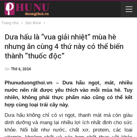
Trang chủ
Sức khỏe
Dưa hấu là “vua giải nhiệt” mùa hè
nhưng ăn cùng 4 thứ này có thể biến
thành “thuốc độc”
On
Th5 6, 2024
Phunuduongthoi.vn – Dưa hấu ngọt, mát, nhiều
nước nên rất được yêu thích vào mỗi mùa hè. Tuy
nhiên, không phải thực phẩm nào cũng có thể kết
hợp cùng loại trái cây này.
Dưa hấu không chỉ có vị ngọt, thanh mát mà còn giàu
dinh dưỡng và mang lại nhiều lợi ích nhất định cho sức
khỏe. Nổi bật như nước, chất xơ, protein, các loại