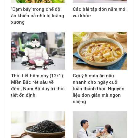
‘Cạm bẫy’ trong chế độ
Các bài tập đón năm mới
ăn khiến cả nhà bị loãng
vui khỏe
xương
Thời tiết hôm nay (12/1):
Gợi ý 5 món ăn nấu
Miền Bắc rét sâu về
nhanh cho ngày cuối
đêm, Nam Bộ duy trì thời
tuần thảnh thơi: Nguyên
tiết ổn định
liệu đơn giản mà ngon
miệng