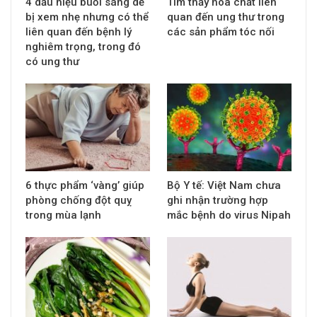
4 dấu hiệu buổi sáng dễ
Tìm thấy hóa chất liên
bị xem nhẹ nhưng có thể
quan đến ung thư trong
liên quan đến bệnh lý
các sản phẩm tóc nối
nghiêm trọng, trong đó
có ung thư
6 thực phẩm ‘vàng’ giúp
Bộ Y tế: Việt Nam chưa
phòng chống đột quỵ
ghi nhận trường hợp
trong mùa lạnh
mắc bệnh do virus Nipah