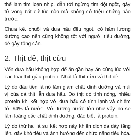
thể làm tim loạn nhịp, dẫn tới ngừng tim đột ngột, gây
tử vong bất cứ lúc nào mà không có triệu chứng báo
trước.
Chưa kể, chuối và dưa hấu đều ngọt, có hàm lượng
đường cao nên cũng không tốt với người tiểu đường,
dễ gây tăng cân.
2. Thịt dê, thịt cừu
Vốn dưa hấu không hợp để ăn gần hay ăn cùng lúc với
các loại thịt giàu protein. Nhất là thịt cừu và thịt dê.
Lý do đầu tiên là nó làm giảm chất dinh dưỡng và mùi
vị của cả thịt lẫn dưa hấu. Do thịt có tính nóng, nhiều
protein khi kết hợp với dưa hấu có tính lạnh và chiếm
tới 94% là nước. Với lượng nước lớn như vậy nó sẽ
làm loãng các chất dinh dưỡng, đặc biệt là protein.
Lý do thứ hai là sự kết hợp này khiến dịch dạ dày tăng
lên, gây khó tiêu và ảnh hưởng đến chức năng tiêu hóa.