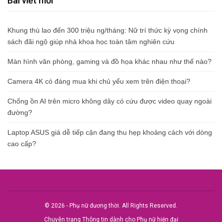
Bài viết mới
Khung thù lao đến 300 triệu ng/tháng: Nữ trí thức kỳ vọng chính
sách đãi ngộ giúp nhà khoa học toàn tâm nghiên cứu
Màn hình văn phòng, gaming và đồ họa khác nhau như thế nào?
Camera 4K có đáng mua khi chủ yếu xem trên điện thoại?
Chống ồn AI trên micro không dây có cứu được video quay ngoài
đường?
Laptop ASUS giá dễ tiếp cận đang thu hẹp khoảng cách với dòng
cao cấp?
© 2026 - Phụ nữ đương thời. All Rights Reserved.
Chuyên trang Thông tin dành cho Phụ nữ hiện đại