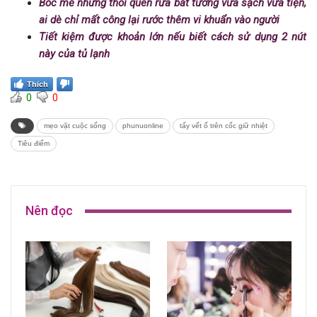
Bóc mẽ những thói quen rửa bát tưởng vừa sạch vừa tiện,
ai dè chỉ mất công lại rước thêm vi khuẩn vào người
Tiết kiệm được khoản lớn nếu biết cách sử dụng 2 nút
này của tủ lạnh
Thích
0
0
mẹo vặt cuộc sống
phunuonline
tấy vết ố trên cốc giữ nhiệt
Tiêu điểm
Nên đọc