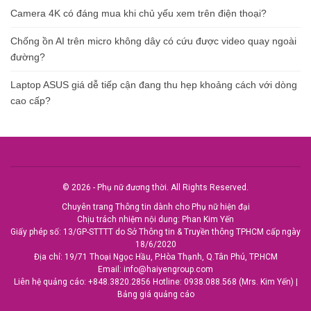
Camera 4K có đáng mua khi chủ yếu xem trên điện thoại?
Chống ồn AI trên micro không dây có cứu được video quay ngoài
đường?
Laptop ASUS giá dễ tiếp cận đang thu hẹp khoảng cách với dòng
cao cấp?
© 2026 - Phụ nữ đương thời. All Rights Reserved.
Chuyên trang Thông tin dành cho Phụ nữ hiện đại
Chịu trách nhiệm nội dung: Phan Kim Yến
Giấy phép số: 13/GP-STTTT do Sở Thông tin & Truyền thông TPHCM cấp ngày
18/6/2020
Địa chỉ: 19/71 Thoại Ngọc Hầu, P.Hòa Thạnh, Q.Tân Phú, TP.HCM
Email:
info@haiyengroup.com
Liên hệ quảng cáo:
+848.3820.2856
Hotline:
0938.088.568 (Mrs. Kim Yến)
|
Bảng giá quảng cáo