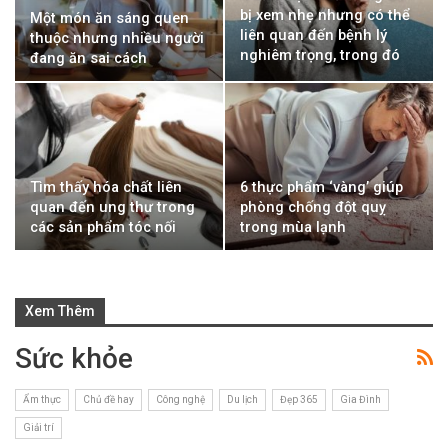
bị xem nhẹ nhưng có thể
Một món ăn sáng quen
liên quan đến bệnh lý
thuộc nhưng nhiều người
nghiêm trọng, trong đó
đang ăn sai cách
có ung thư
Tìm thấy hóa chất liên
6 thực phẩm ‘vàng’ giúp
quan đến ung thư trong
phòng chống đột quỵ
các sản phẩm tóc nối
trong mùa lạnh
Xem Thêm
Sức khỏe
Ẩm thực
Chủ đề hay
Công nghệ
Du lịch
Đẹp 365
Gia Đình
Giải trí