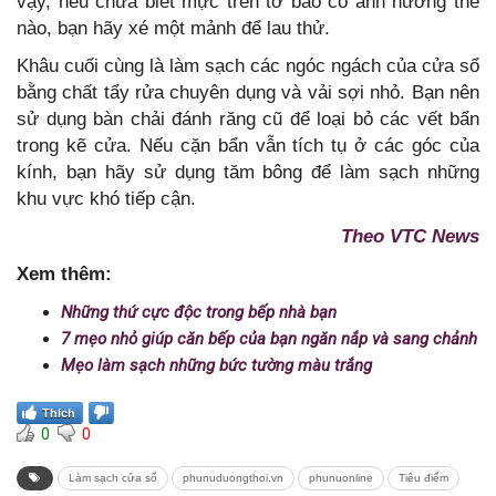
vậy, nếu chưa biết mực trên tờ báo có ảnh hưởng thế
nào, bạn hãy xé một mảnh để lau thử.
Khâu cuối cùng là làm sạch các ngóc ngách của cửa sổ
bằng chất tẩy rửa chuyên dụng và vải sợi nhỏ. Bạn nên
sử dụng bàn chải đánh răng cũ để loại bỏ các vết bẩn
trong kẽ cửa. Nếu cặn bẩn vẫn tích tụ ở các góc của
kính, bạn hãy sử dụng tăm bông để làm sạch những
khu vực khó tiếp cận.
Theo VTC News
Xem thêm:
Những thứ cực độc trong bếp nhà bạn
7 mẹo nhỏ giúp căn bếp của bạn ngăn nắp và sang chảnh
Mẹo làm sạch những bức tường màu trắng
Thích
0
0
Làm sạch cửa sổ
phunuduongthoi.vn
phunuonline
Tiêu điểm