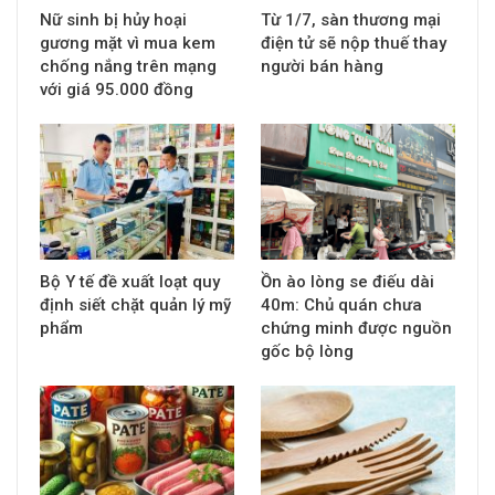
Nữ sinh bị hủy hoại
Từ 1/7, sàn thương mại
gương mặt vì mua kem
điện tử sẽ nộp thuế thay
chống nắng trên mạng
người bán hàng
với giá 95.000 đồng
Bộ Y tế đề xuất loạt quy
Ồn ào lòng se điếu dài
định siết chặt quản lý mỹ
40m: Chủ quán chưa
phẩm
chứng minh được nguồn
gốc bộ lòng