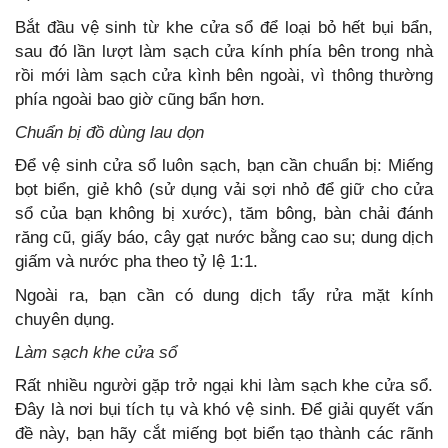
Bắt đầu vệ sinh từ khe cửa sổ để loại bỏ hết bụi bẩn,
sau đó lần lượt làm sạch cửa kính phía bên trong nhà
rồi mới làm sạch cửa kình bên ngoài, vì thông thường
phía ngoài bao giờ cũng bẩn hơn.
Chuẩn bị đồ dùng lau dọn
Để vệ sinh cửa sổ luôn sạch, bạn cần chuẩn bị: Miếng
bọt biển, giẻ khô (sử dụng vải sợi nhỏ để giữ cho cửa
sổ của bạn không bị xước), tăm bông, bàn chải đánh
răng cũ, giấy báo, cây gạt nước bằng cao su; dung dịch
giấm và nước pha theo tỷ lệ 1:1.
Ngoài ra, bạn cần có dung dịch tẩy rửa mặt kính
chuyên dụng.
Làm sạch khe cửa sổ
Rất nhiều người gặp trở ngại khi làm sạch khe cửa sổ.
Đây là nơi bụi tích tụ và khó vệ sinh. Để giải quyết vấn
đề này, bạn hãy cắt miếng bọt biển tạo thành các rãnh