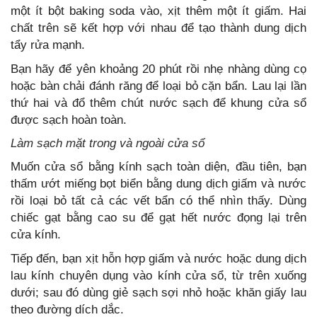
một ít bột baking soda vào, xịt thêm một ít giấm. Hai
chất trên sẽ kết hợp với nhau để tạo thành dung dịch
tẩy rửa mạnh.
Bạn hãy để yên khoảng 20 phút rồi nhẹ nhàng dùng cọ
hoặc bàn chải đánh răng để loại bỏ cặn bẩn. Lau lại lần
thứ hai và đổ thêm chút nước sạch để khung cửa sổ
được sạch hoàn toàn.
Làm sạch mặt trong và ngoài cửa sổ
Muốn cửa sổ bằng kính sạch toàn diện, đầu tiên, bạn
thấm ướt miếng bọt biển bằng dung dịch giấm và nước
rồi loại bỏ tất cả các vết bẩn có thể nhìn thấy. Dùng
chiếc gạt bằng cao su để gạt hết nước đọng lại trên
cửa kính.
Tiếp đến, bạn xịt hỗn hợp giấm và nước hoặc dung dịch
lau kính chuyên dụng vào kính cửa sổ, từ trên xuống
dưới; sau đó dùng giẻ sạch sợi nhỏ hoặc khăn giấy lau
theo đường dích dắc.