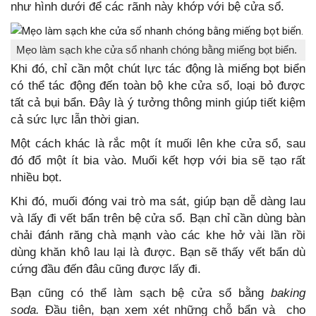
như hình dưới để các rãnh này khớp với bệ cửa sổ.
Mẹo làm sạch khe cửa sổ nhanh chóng bằng miếng bọt biển.
Khi đó, chỉ cần một chút lực tác động là miếng bọt biển
có thể tác động đến toàn bộ khe cửa sổ, loại bỏ được
tất cả bụi bẩn. Đây là ý tưởng thông minh giúp tiết kiệm
cả sức lực lẫn thời gian.
Một cách khác là rắc một ít muối lên khe cửa sổ, sau
đó đổ một ít bia vào. Muối kết hợp với bia sẽ tạo rất
nhiều bọt.
Khi đó, muối đóng vai trò ma sát, giúp bạn dễ dàng lau
và lấy đi vết bẩn trên bệ cửa sổ. Bạn chỉ cần dùng bàn
chải đánh răng chà mạnh vào các khe hở vài lần rồi
dùng khăn khô lau lại là được. Bạn sẽ thấy vết bẩn dù
cứng đầu đến đâu cũng được lấy đi.
Bạn cũng có thể làm sạch bệ cửa sổ bằng
baking
soda.
Đầu tiên, bạn xem xét những chỗ bẩn và cho