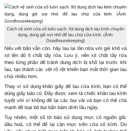
Cách vệ sinh cửa sổ luôn sạch: Xịt dung dịch lau kính chuyên
dụng, dùng giẻ sợi nhỏ để lau chùi cửa kính. (Ảnh:
Goodhousekeeping)
Nếu vết bẩn vẫn còn, hãy lau lại lần nữa với giẻ khô và
xịt lên đó ít chất tẩy rửa. Lưu ý, nên xịt chất tẩy rửa
theo từng phần để tránh dung dịch bị khô lại trước khi
lau, tạo thành các vệt rõ rệt khiến bạn mất thời gian lau
chùi nhiều hơn.
Thay vì sử dụng khăn giấy để lau cửa kính, bạn có thể
dùng giấy báo cũ. Đây được xem là chiếc khăn lau kính
tuyệt vời vì không để lại các bụi vải và bạn có thể chà
mạnh để loại bỏ bụi bẩn bám dính lâu ngày.
Tuy nhiên, một số tờ báo sử dụng mực có nguồn gốc
dầu hoả, có thể để lại cặn mực trên cửa sổ kính. Do