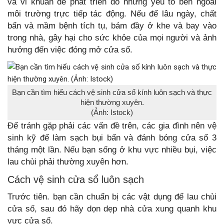
và vi khuẩn dễ phát triển do những yếu tố bên ngoài
môi trường trực tiếp tác động. Nếu để lâu ngày, chất
bẩn và mầm bệnh tích tụ, bám đầy ở khe và bay vào
trong nhà, gây hại cho sức khỏe của mọi người và ảnh
hưởng đến việc đóng mở cửa sổ.
Bạn cần tìm hiểu cách vệ sinh cửa sổ kính luôn sạch và thực
hiện thường xuyên.
(Ảnh: Istock)
Để tránh gặp phải các vấn đề trên, các gia đình nên vệ
sinh kỹ để làm sạch bụi bẩn và đánh bóng cửa sổ 3
tháng một lần. Nếu bạn sống ở khu vực nhiều bụi, việc
lau chùi phải thường xuyên hơn.
Cách vệ sinh cửa sổ luôn sạch
Trước tiên. bạn cần chuẩn bị các vật dụng để lau chùi
cửa số, sau đó hãy dọn dẹp nhà cửa xung quanh khu
vực cửa sổ.